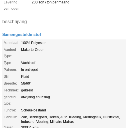
Levering
200 Ton / ton per maand
vermogen:
beschrijving
Samengestelde stof
Materiaal:
100% Polyester
Aanbod
Make-to-Order
Type:
Type:
Vachtstof
Patroon:
In entrepot
Stijl:
Plaid
Breedte:
58/60“
Techniek:
gebreid
gebreid
afwijking en inslag
type:
Functie:
Scheur-bestand
Gebruik:
Zak, Beddegoed, Deken, Auto, Kleding, Kledingstuk, Huistextiel,
Industrie, Voering, Militaire Matras
Garen
300D/576F