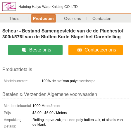
Haining Haiyu Warp Knitting CO.,LTD
Thuis
Producten
Over ons
Contacten
Scheur - Bestand Samengestelde van de de Pluchestof
300d/576f van de Stoffen Korte Stapel het Garentelling
Beste prijs
Contacteer ons
Productdetails
Modelnummer:
100% de stof van polyestersherpa
Betalen & Verzenden Algemene voorwaarden
Min. bestelaantal:
1000 Meter/meter
Prijs:
$3.00 - $6.00 / Meters
Verpakking
Rolling in pvc-zak, met een poly buiten zak, of als eis van
de klant.
Details: