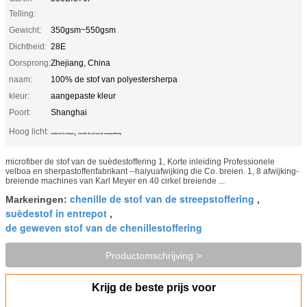
Telling:
Gewicht:
350gsm~550gsm
Dichtheid:
28E
Oorsprong:
Zhejiang, China
naam:
100% de stof van polyestersherpa
kleur:
aangepaste kleur
Poort:
Shanghai
Hoog licht:
,
suèdestof in entrepot
chenille de stof van de streepstoffering
microfiber de stof van de suèdestoffering 1, Korte inleiding Professionele
velboa en sherpastoffenfabrikant --haiyuafwijking die Co. breien. 1, 8 afwijking-
breiende machines van Karl Meyer en 40 cirkel breiende ...
chenille de stof van de streepstoffering
Markeringen:
,
suèdestof in entrepot
,
de geweven stof van de chenillestoffering
Productomschrijving >
Krijg de beste prijs voor