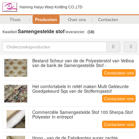
Haining Haiyu Warp Knitting CO.,LTD
Thuis
Producten
Over ons
Contacten
Samengestelde stof
Kwaliteit
leverancier.
(18)
Bestand Scheur van de de Polyesterstof van Velboa
van de bank de Samengestelde Stof -
Contacteer ons
Het comfortabele In reliëf maken Multi Gekleurde
Goedgekeurd Sgs van de Stofferingsstof
Contacteer ons
Commerciële Samengestelde Stof 100 Sherpa-Stof
Polyester In entrepot
Contacteer ons
Hoog - van de de Fabrikanten super zachte