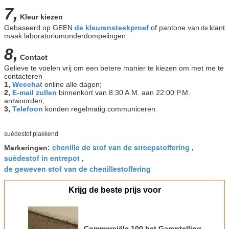
7,
Kleur kiezen
Gebaseerd op GEEN
de kleurensteekproef
of pantone van
klant
de
maak laboratoriumonderdompelingen.
8,
Contact
Gelieve te voelen vrij om een betere manier te kiezen om met me te
contacteren
1,
Weechat
online alle dagen;
2,
E-mail zullen
binnenkort van 8:30 A.M. aan 22:00 P.M.
antwoorden;
3,
Telefoon
konden regelmatig communiceren.
…
suèdestof plakkend
chenille de stof van de streepstoffering
Markeringen:
,
suèdestof in entrepot
,
de geweven stof van de chenillestoffering
Krijg de beste prijs voor
Commerciële 100 het Garentelling