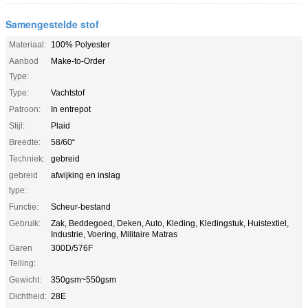
Samengestelde stof
Materiaal:
100% Polyester
Aanbod
Make-to-Order
Type:
Type:
Vachtstof
Patroon:
In entrepot
Stijl:
Plaid
Breedte:
58/60“
Techniek:
gebreid
gebreid
afwijking en inslag
type:
Functie:
Scheur-bestand
Gebruik:
Zak, Beddegoed, Deken, Auto, Kleding, Kledingstuk, Huistextiel,
Industrie, Voering, Militaire Matras
Garen
300D/576F
Telling:
Gewicht:
350gsm~550gsm
Dichtheid:
28E