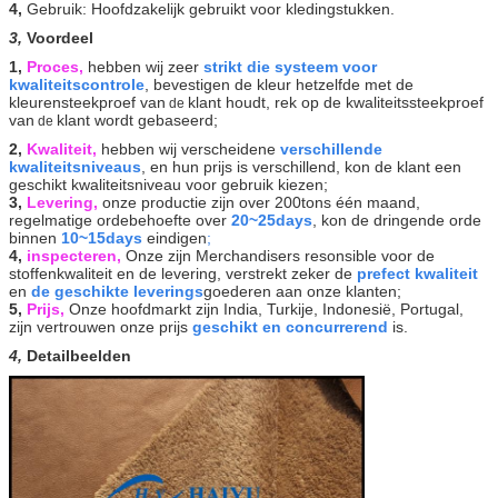
4,
Gebruik: Hoofdzakelijk gebruikt voor kledingstukken.
3,
Voordeel
1,
Proces,
hebben wij zeer
strikt die systeem voor
kwaliteitscontrole
, bevestigen de kleur hetzelfde met de
kleurensteekproef van
klant houdt, rek op de kwaliteitssteekproef
de
van
klant wordt gebaseerd;
de
2,
Kwaliteit,
hebben wij verscheidene
verschillende
kwaliteitsniveaus
, en hun prijs is verschillend, kon de klant een
geschikt kwaliteitsniveau voor gebruik kiezen;
3,
Levering,
onze productie zijn over 200tons één maand,
regelmatige ordebehoefte over
20~25days
, kon de dringende orde
binnen
10~15days
eindigen
;
4,
inspecteren,
Onze zijn Merchandisers resonsible voor de
stoffenkwaliteit en de levering, verstrekt zeker de
prefect kwaliteit
en
de geschikte leverings
goederen aan onze klanten;
5,
Prijs,
Onze hoofdmarkt zijn India, Turkije, Indonesië, Portugal,
zijn vertrouwen onze prijs
geschikt en concurrerend
is.
4,
Detailbeelden