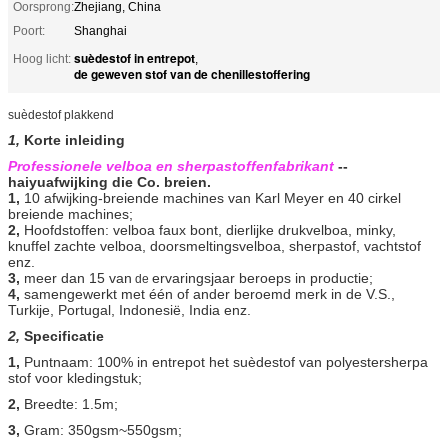
Oorsprong:
Zhejiang, China
Poort:
Shanghai
suèdestof in entrepot
Hoog licht:
,
de geweven stof van de chenillestoffering
suèdestof plakkend
1,
Korte inleiding
Professionele velboa en sherpastoffenfabrikant
--
haiyuafwijking die Co. breien.
1,
10 afwijking-breiende machines van Karl Meyer en 40 cirkel
breiende machines;
2,
Hoofdstoffen: velboa faux bont, dierlijke drukvelboa, minky,
knuffel zachte velboa, doorsmeltingsvelboa, sherpastof, vachtstof
enz.
3,
meer dan 15 van
ervaringsjaar beroeps in productie;
de
4,
samengewerkt met één of ander beroemd merk in de V.S.,
Turkije, Portugal, Indonesië, India enz.
2,
Specificatie
1,
Puntnaam: 100% in entrepot het suèdestof van polyestersherpa
stof voor kledingstuk;
2,
Breedte: 1.5m;
3,
Gram: 350gsm~550gsm;