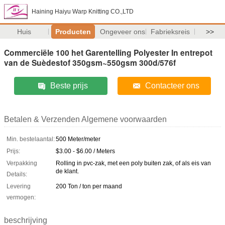
Haining Haiyu Warp Knitting CO.,LTD
Huis
Producten
Ongeveer ons
Fabrieksreis
>>
Commerciële 100 het Garentelling Polyester In entrepot
van de Suèdestof 350gsm~550gsm 300d/576f
Beste prijs
Contacteer ons
Betalen & Verzenden Algemene voorwaarden
Min. bestelaantal:
500 Meter/meter
Prijs:
$3.00 - $6.00 / Meters
Verpakking
Rolling in pvc-zak, met een poly buiten zak, of als eis van
de klant.
Details:
Levering
200 Ton / ton per maand
vermogen:
beschrijving