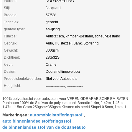
Patroon:
DOORSMELTING
Stijl:
Jacquard
Breedte:
57/58“
Techniek:
gebreid
gebreid type:
afwijking
Functie:
Antistatisch, krimpen-Bestand, scheur-Bestand
Gebruik:
Auto, Huistextiel, Bank, Stoffering
Gewicht:
300gsm
Dichtheid:
28S/32S
kleur:
Oranje
Design:
Doorsmeltingsvelboa
Productsleutelwoorden:
Stof voor Autozetels
Hoog licht:
,
de binnenlandse stof van de douaneauto
auto binnenlandse stofferingsstof
100% polyesterstof voor autozetels voor VERENIGDE ARABISCHE EMIRATEN
Puntnaam 100% de Stof van de polyesterbank Breedte 1.4m, 1.42m, 1.45m,
1.47m, 1.5m Gram 250gsm~350gsm Kleuren als beeld Stapel 0.5mm, 1mm, 1...
automobielstofferingsstof
Markeringen:
,
auto binnenlandse stofferingsstof
,
de binnenlandse stof van de douaneauto