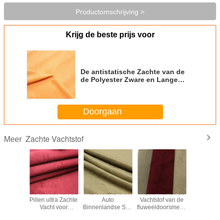
Productomschrijving >
Krijg de beste prijs voor
De antistatische Zachte van de
de Polyester Zware en Lange
Stapel van de Vachtstof Stof van
het de Rekfluweel
Doorgaan
Zachte Vachtstof
Meer
 Bestand
De antistof van de
Professionele de
Manier van de de
Duurzaam
e Auto
Pillen ultra Zachte
Auto
Vachtstof van de
de
andse de
Vacht voor
Binnenlandse Stof
fluweeldoorsmelting
Stoffendoo
gsstof van
Autoseat
250gsm~350gsm
ontwerpt de
van 