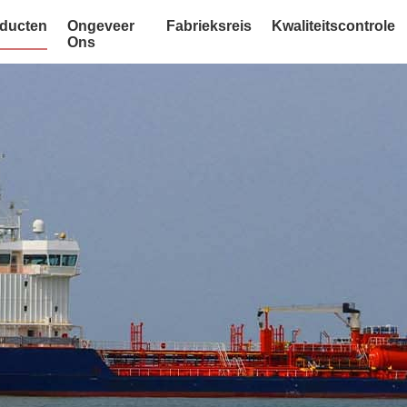
ducten
Ongeveer
Fabrieksreis
Kwaliteitscontrole
Ons