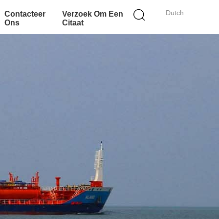
Dutch
Contacteer
Verzoek Om Een
Ons
Citaat