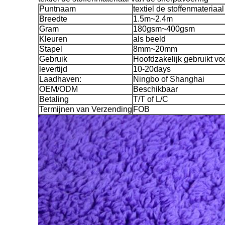
Puntnaam
textiel de stoffenmateria
Breedte
1.5m~2.4m
Gram
180gsm~400gsm
Kleuren
als beeld
Stapel
8mm~20mm
Gebruik
Hoofdzakelijk gebruikt vo
levertijd
10-20days
Laadhaven:
Ningbo of Shanghai
OEM/ODM
Beschikbaar
Betaling
T/T of L/C
Termijnen van Verzending
FOB