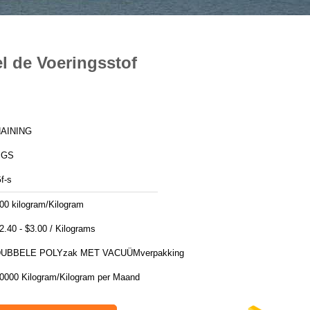
l de Voeringsstof
AINING
SGS
f-s
00 kilogram/Kilogram
$2.40 - $3.00 / Kilograms
UBBELE POLYzak MET VACUÜMverpakking
0000 Kilogram/Kilogram per Maand