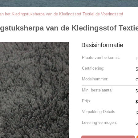
n het Kledingstuksherpa van de Kledingsstof Textiel de Voeringsstof
gstuksherpa van de Kledingsstof Textie
Basisinformatie
Plaats van herkomst:
H
Certificering:
Modelnummer:
G
Min. bestelaantal:
5
Prijs:
Verpakking Details:
D
Levering vermogen:
5