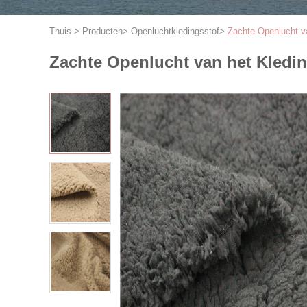
Thuis
>
Producten
>
Openluchtkledingsstof
>
Zachte Openlucht va
Zachte Openlucht van het Kledin