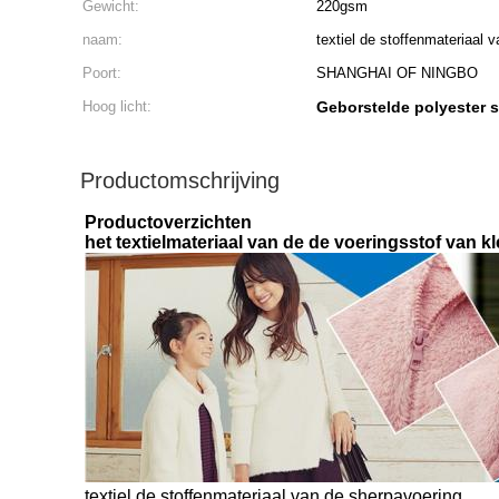
Gewicht:
220gsm
naam:
textiel de stoffenmateriaal 
Poort:
SHANGHAI OF NINGBO
Hoog licht:
Geborstelde polyester 
Productomschrijving
Productoverzichten
het textielmateriaal van de de voeringsstof van 
textiel de stoffenmateriaal van de sherpavoering