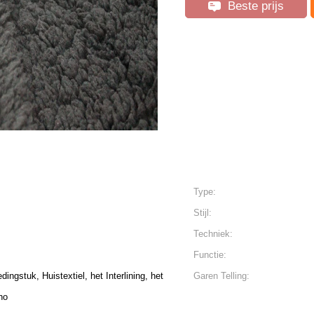
Beste prijs
Type:
Stijl:
Techniek:
Functie:
ngstuk, Huistextiel, het Interlining, het
Garen Telling:
ho