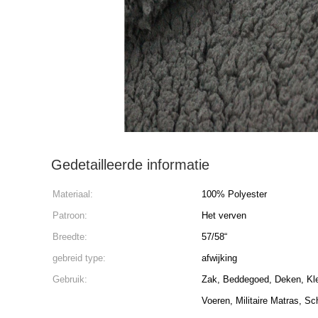
Gedetailleerde informatie
Materiaal:
100% Polyester
Patroon:
Het verven
Breedte:
57/58“
gebreid type:
afwijking
Gebruik:
Zak, Beddegoed, Deken, Kledi
Voeren, Militaire Matras, Sc