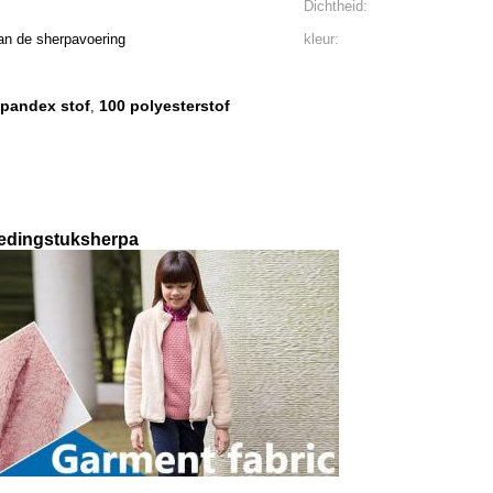
Dichtheid:
van de sherpavoering
kleur:
spandex stof
100 polyesterstof
,
kledingstuksherpa