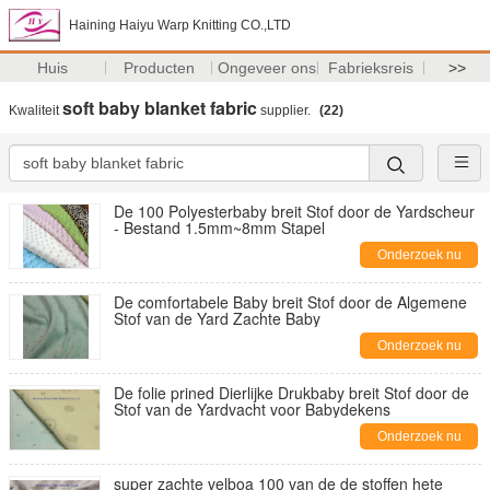
Haining Haiyu Warp Knitting CO.,LTD
Huis
Producten
Ongeveer ons
Fabrieksreis
>>
soft baby blanket fabric
Kwaliteit
supplier.
(22)
De 100 Polyesterbaby breit Stof door de Yardscheur
- Bestand 1.5mm~8mm Stapel
Onderzoek nu
De comfortabele Baby breit Stof door de Algemene
Stof van de Yard Zachte Baby
Onderzoek nu
De folie prined Dierlijke Drukbaby breit Stof door de
Stof van de Yardvacht voor Babydekens
Onderzoek nu
super zachte velboa 100 van de de stoffen hete