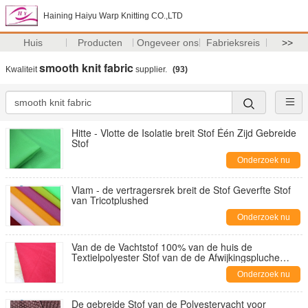
Haining Haiyu Warp Knitting CO.,LTD
Huis
Producten
Ongeveer ons
Fabrieksreis
>>
smooth knit fabric
Kwaliteit
supplier.
(93)
Hitte - Vlotte de Isolatie breit Stof Één Zijd Gebreide
Stof
Onderzoek nu
Vlam - de vertragersrek breit de Stof Geverfte Stof
van Tricotplushed
Onderzoek nu
Van de de Vachtstof 100% van de huis de
Textielpolyester Stof van de de Afwijkingspluche
Polyester Gebreide
Onderzoek nu
De gebreide Stof van de Polyestervacht voor