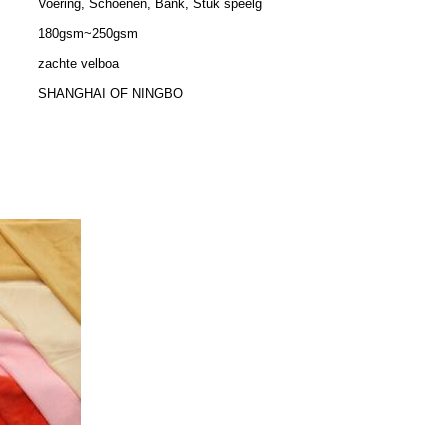
Voering, Schoenen, Bank, Stuk speelg
180gsm~250gsm
zachte velboa
SHANGHAI OF NINGBO