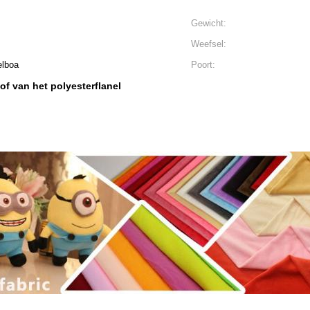
Gewicht:
Weefsel:
elboa
Poort:
of van het polyesterflanel