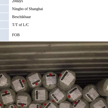
20days
Ningbo of Shanghai
Beschikbaar
T/T of L/C
FOB