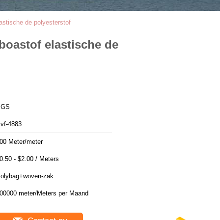
astische de polyesterstof
boastof elastische de
SGS
vf-4883
00 Meter/meter
$0.50 - $2.00 / Meters
olybag+woven-zak
00000 meter/Meters per Maand