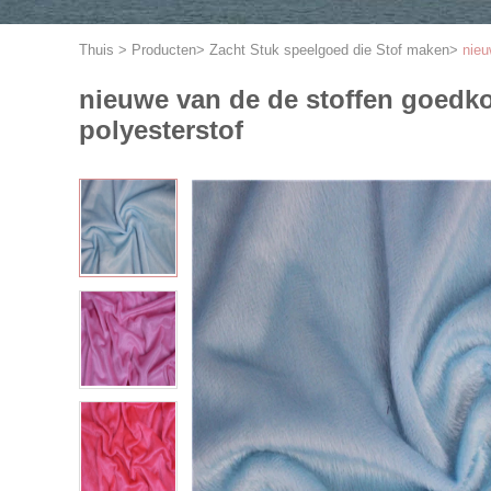
Thuis
>
Producten
>
Zacht Stuk speelgoed die Stof maken
>
nieu
nieuwe van de de stoffen goedkop
polyesterstof