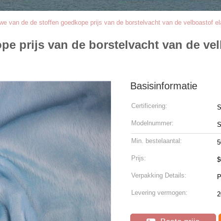
we van de de stoffen goedkope prijs van de borstelvacht van de velboastof el
e prijs van de borstelvacht van de vel
Basisinformatie
Certificering:
Modelnummer:
S
Min. bestelaantal:
5
Prijs:
Verpakking Details:
P
Levering vermogen:
2