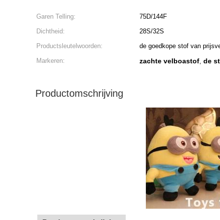
Garen Telling:
75D/144F
Dichtheid:
28S/32S
Productsleutelwoorden:
de goedkope stof van prijsv
Markeren:
zachte velboastof
de st
,
Productomschrijving