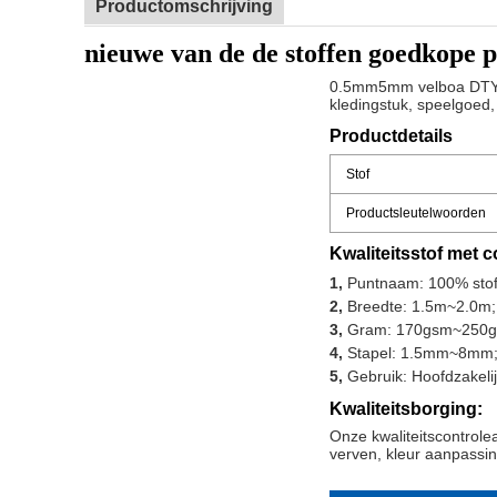
Productomschrijving
nieuwe van de de stoffen goedkope pr
0.5mm5mm velboa DTY/FDY
kledingstuk, speelgoed, 
Productdetails
Stof
Productsleutelwoorden
Kwaliteitsstof met 
1,
Puntnaam: 100% stof 
2,
Breedte: 1.5m~2.0m;
3,
Gram: 170gsm~250g
4,
Stapel: 1.5mm~8mm
5,
Gebruik: Hoofdzakelij
Kwaliteitsborging:
Onze kwaliteitscontrole
verven, kleur aanpassin