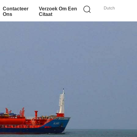
Dutch
Contacteer
Verzoek Om Een
Ons
Citaat