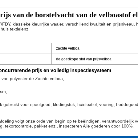
ijs van de borstelvacht van de velboastof el
, klassieke kleurrijke waaier, verschillend kwaliteit en prijsniveau, h
huis textielenz.
zachte velboa
de goedkope stof van prijsvelboa
concurrerende prijs en volledig inspectiesysteem
van polyester de Zachte velboa;
sm;
;
k gebruikt voor speelgoed, kledingstuk, huistextiel, voering, beddego
afdeling volgt onze orde van begin op te beëindigen, verantwoordelijk v
g, tekortcontrole, pakket enz., inspecteren Alle goederen door 100%.