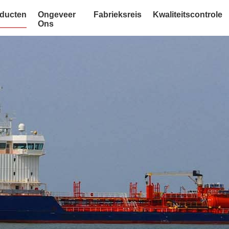
ducten
Ongeveer
Fabrieksreis
Kwaliteitscontrole
Ons